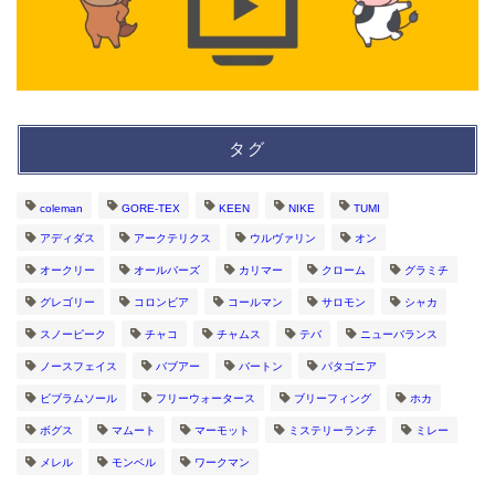
タグ
coleman
GORE-TEX
KEEN
NIKE
TUMI
アディダス
アークテリクス
ウルヴァリン
オン
オークリー
オールバーズ
カリマー
クローム
グラミチ
グレゴリー
コロンビア
コールマン
サロモン
シャカ
スノーピーク
チャコ
チャムス
テバ
ニューバランス
ノースフェイス
バブアー
バートン
パタゴニア
ビブラムソール
フリーウォータース
ブリーフィング
ホカ
ボグス
マムート
マーモット
ミステリーランチ
ミレー
メレル
モンベル
ワークマン