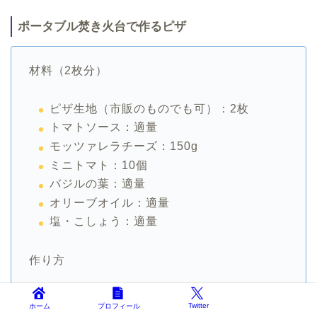
ポータブル焚き火台で作るピザ
材料（2枚分）
ピザ生地（市販のものでも可）：2枚
トマトソース：適量
モッツァレラチーズ：150g
ミニトマト：10個
バジルの葉：適量
オリーブオイル：適量
塩・こしょう：適量
作り方
焚き火台の準備: ポータブル焚き火台で火を
Twitter
ホーム
プロフィール
起こし、火が安定したらピザを焼く準備を