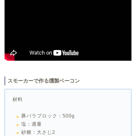
スモーカーで作る燻製ベーコン
材料
豚バラブロック：500g
塩：適量
砂糖：大さじ2