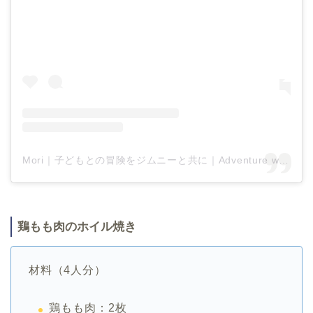
Mori｜子どもとの冒険をジムニーと共に｜Adventure with kids on the Jimny
鶏もも肉のホイル焼き
材料（4人分）
鶏もも肉：2枚