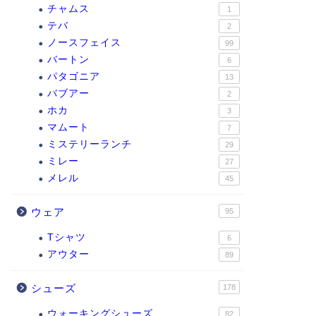
チャムス
1
テバ
2
ノースフェイス
99
バートン
6
パタゴニア
13
バブアー
2
ホカ
3
マムート
7
ミステリーランチ
29
ミレー
27
メレル
45
ウェア
95
Tシャツ
6
アウター
89
シューズ
178
ウォーキングシューズ
82