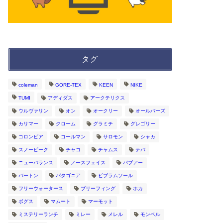
タグ
coleman
GORE-TEX
KEEN
NIKE
TUMI
アディダス
アークテリクス
ウルヴァリン
オン
オークリー
オールバーズ
カリマー
クローム
グラミチ
グレゴリー
コロンビア
コールマン
サロモン
シャカ
スノーピーク
チャコ
チャムス
テバ
ニューバランス
ノースフェイス
バブアー
バートン
パタゴニア
ビブラムソール
フリーウォータース
ブリーフィング
ホカ
ボグス
マムート
マーモット
ミステリーランチ
ミレー
メレル
モンベル