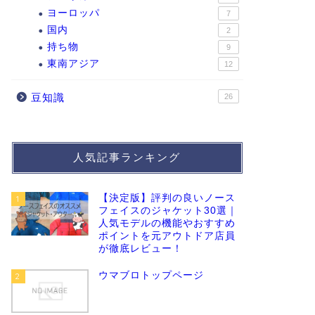
ヨーロッパ
7
国内
2
持ち物
9
東南アジア
12
豆知識
26
人気記事ランキング
【決定版】評判の良いノース
1
フェイスのジャケット30選｜
人気モデルの機能やおすすめ
ポイントを元アウトドア店員
が徹底レビュー！
ウマブロトップページ
2