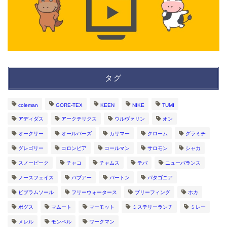
タグ
coleman
GORE-TEX
KEEN
NIKE
TUMI
アディダス
アークテリクス
ウルヴァリン
オン
オークリー
オールバーズ
カリマー
クローム
グラミチ
グレゴリー
コロンビア
コールマン
サロモン
シャカ
スノーピーク
チャコ
チャムス
テバ
ニューバランス
ノースフェイス
バブアー
バートン
パタゴニア
ビブラムソール
フリーウォータース
ブリーフィング
ホカ
ボグス
マムート
マーモット
ミステリーランチ
ミレー
メレル
モンベル
ワークマン