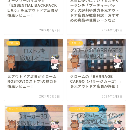
オークリーのリュック
本当に使いにくい？ミステリ
「ESSENTIAL BACKPACK
ーランチ「ブーティーバッ
L 6.0」を元アウトドア店員が
グ」の評判や魅力を元アウト
徹底レビュー！
ドア店員が徹底解説！おすす
めの商品や使用シーンなど
2024年5月2日
2024年5月2日
クローム
クローム
元アウトドア店員がクローム
クロームの「BARRAGE
ROSTOV(ロストフ)の魅力を
CARGO（バラージカーゴ）」
徹底レビュー！
を元アウトドア店員が評価！
2024年5月2日
2024年5月2日
リュック・バックパック
リュック・バックパック