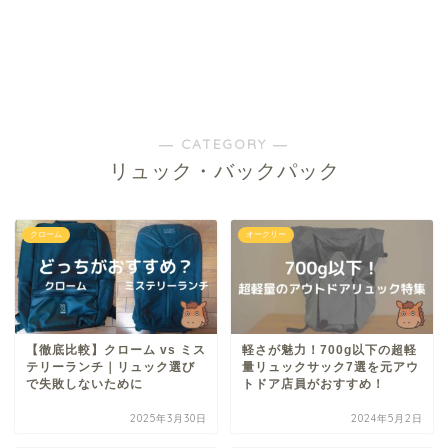
― CATEGORY ―
リュック・バックパック
クローム
オークリー
【徹底比較】クローム vs ミス
軽さが魅力！700g以下の超軽
テリーランチ｜リュック選び
量リュックサック7選を元アウ
で失敗しないために
トドア店員がおすすめ！
2025年3月30日
2024年5月2日