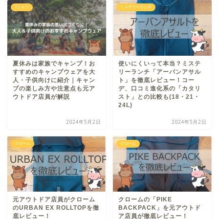
Tシャツ
ミステリーランチ
夏休みは家族でキャンプ！お
使いにくいって本当？ミステ
すすめのキャンプウェアを大
リーランチ「アーバンアサル
人・子供向けに紹介｜キャン
ト」を徹底レビュー！コー
プの楽しみ方や注意点も元ア
デ、口コミ進化系の「カタリ
ウトドア店員が解説
スト」との比較も(18・21・
24L)
2024年5月2日
2024年5月2日
クローム
クローム
元アウトドア店員がクローム
クロームの「PIKE
のURBAN EX ROLLTOPを徹
BACKPACK」を元アウトド
底レビュー！
ア店員が徹底レビュー！