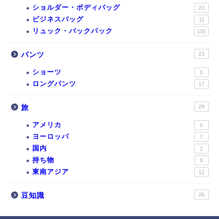
ショルダー・ボディバッグ
23
ビジネスバッグ
11
リュック・バックパック
105
パンツ
23
ショーツ
5
ロングパンツ
17
旅
29
アメリカ
5
ヨーロッパ
7
国内
2
持ち物
9
東南アジア
12
豆知識
26