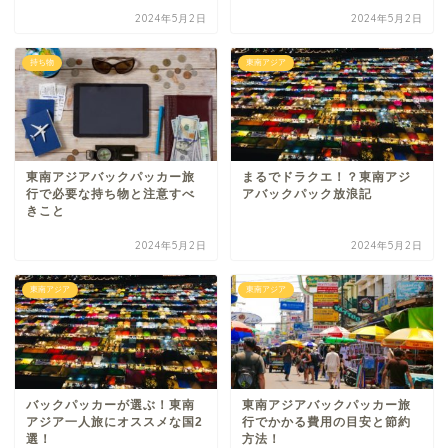
2024年5月2日
2024年5月2日
持ち物
東南アジア
東南アジアバックパッカー旅
まるでドラクエ！？東南アジ
行で必要な持ち物と注意すべ
アバックパック放浪記
きこと
2024年5月2日
2024年5月2日
東南アジア
東南アジア
バックパッカーが選ぶ！東南
東南アジアバックパッカー旅
アジア一人旅にオススメな国2
行でかかる費用の目安と節約
選！
方法！