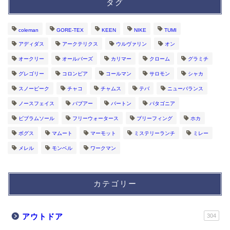
タグ
coleman
GORE-TEX
KEEN
NIKE
TUMI
アディダス
アークテリクス
ウルヴァリン
オン
オークリー
オールバーズ
カリマー
クローム
グラミチ
グレゴリー
コロンビア
コールマン
サロモン
シャカ
スノーピーク
チャコ
チャムス
テバ
ニューバランス
ノースフェイス
バブアー
バートン
パタゴニア
ビブラムソール
フリーウォータース
ブリーフィング
ホカ
ボグス
マムート
マーモット
ミステリーランチ
ミレー
メレル
モンベル
ワークマン
カテゴリー
アウトドア
304