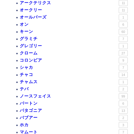
アークテリクス
11
オークリー
11
オールバーズ
1
オン
6
キーン
60
グラミチ
7
グレゴリー
1
クローム
27
コロンビア
9
シャカ
7
チャコ
14
チャムス
1
テバ
2
ノースフェイス
99
バートン
6
パタゴニア
13
バブアー
2
ホカ
3
マムート
7