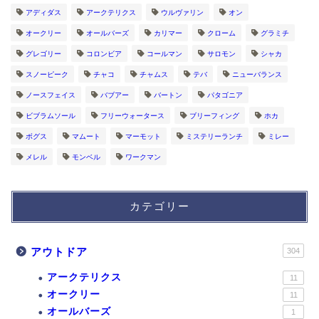
アディダス
アークテリクス
ウルヴァリン
オン
オークリー
オールバーズ
カリマー
クローム
グラミチ
グレゴリー
コロンビア
コールマン
サロモン
シャカ
スノーピーク
チャコ
チャムス
テバ
ニューバランス
ノースフェイス
バブアー
バートン
パタゴニア
ビブラムソール
フリーウォータース
ブリーフィング
ホカ
ボグス
マムート
マーモット
ミステリーランチ
ミレー
メレル
モンベル
ワークマン
カテゴリー
アウトドア
304
アークテリクス
11
オークリー
11
オールバーズ
1