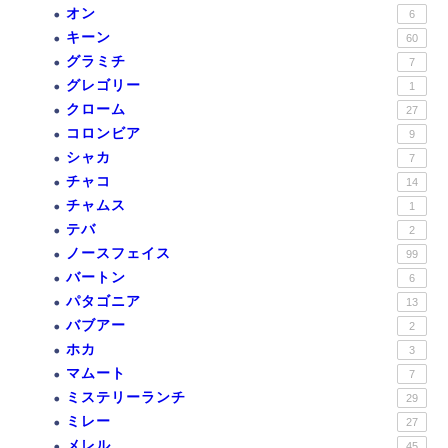
オン
6
キーン
60
グラミチ
7
グレゴリー
1
クローム
27
コロンビア
9
シャカ
7
チャコ
14
チャムス
1
テバ
2
ノースフェイス
99
バートン
6
パタゴニア
13
バブアー
2
ホカ
3
マムート
7
ミステリーランチ
29
ミレー
27
メレル
45