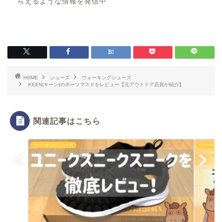
らえるような情報を発信中
HOME
シューズ
ウォーキングシューズ
KEEN(キーン)のポーツマスⅡをレビュー【元アウトドア店員が紹介】
関連記事はこちら
ウォーキングシューズ
ウォーキン