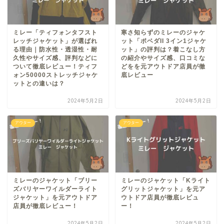
ミレー「ティフォンタフスト
寒さ知らずのミレーのジャケ
レッチジャケット」が選ばれ
ット「ポベダII 3イン1ジャケ
る理由｜防水性・透湿性・耐
ット」の評判は？着こなし方
久性やサイズ感、評判などに
の紹介やサイズ感、口コミな
ついて徹底レビュー！ティフ
どをを元アウトドア店員が徹
ォン50000ストレッチジャケ
底レビュー
ットとの違いは？
2024年5月2日
2024年5月2日
アウター
アウター
ミレーのジャケット「ブリー
ミレーのジャケット「Kライト
ズバリヤーワイルダーライト
グリットジャケット」を元ア
ジャケット」を元アウトドア
ウトドア店員が徹底レビュ
店員が徹底レビュー！
ー！
2024年5月2日
2024年5月2日