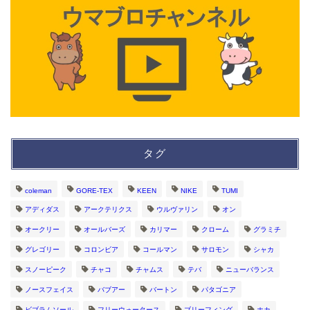
タグ
coleman
GORE-TEX
KEEN
NIKE
TUMI
アディダス
アークテリクス
ウルヴァリン
オン
オークリー
オールバーズ
カリマー
クローム
グラミチ
グレゴリー
コロンビア
コールマン
サロモン
シャカ
スノーピーク
チャコ
チャムス
テバ
ニューバランス
ノースフェイス
バブアー
バートン
パタゴニア
ビブラムソール
フリーウォータース
ブリーフィング
ホカ