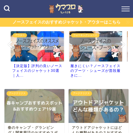
ノースフェイスのおすすめジャケット・アウターはこちら
アウター
ウォーキングシューズ
【決定版】評判の良いノース
履きにくい？ノースフェイス
な
フェイスのジャケット30選
のブーツ・シューズが普段履
ク
｜人...
きに...
使い
アークテリクス
アークテリクス
春のキャンプ・グランピン
アウトドアジャケットにはど
グ！関東周辺のおすすめスポ
んな種類があるの？おすすめ