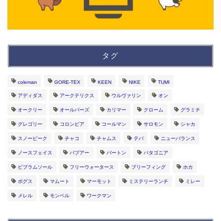
タグ
coleman
GORE-TEX
KEEN
NIKE
TUMI
アディダス
アークテリクス
ウルヴァリン
オン
オークリー
オールバーズ
カリマー
クローム
グラミチ
グレゴリー
コロンビア
コールマン
サロモン
シャカ
スノーピーク
チャコ
チャムス
テバ
ニューバランス
ノースフェイス
バブアー
バートン
パタゴニア
ビブラムソール
フリーウォータース
ブリーフィング
ホカ
ボグス
マムート
マーモット
ミステリーランチ
ミレー
メレル
モンベル
ワークマン