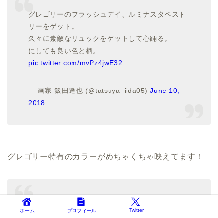
グレゴリーのフラッシュデイ、ルミナスタペスト
リーをゲット。
久々に素敵なリュックをゲットして心踊る。
にしても良い色と柄。
pic.twitter.com/mvPz4jwE32
— 画家 飯田達也 (@tatsuya_iida05)
June 10,
2018
グレゴリー特有のカラーがめちゃくちゃ映えてます！
フラッシュデイも良いけど容量16lはさすがに小さ
Twitter
ホーム
プロフィール
い?