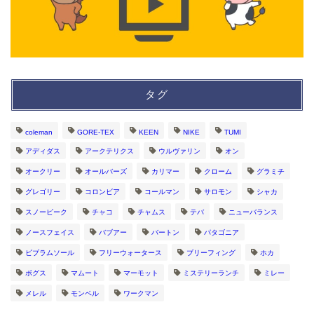
タグ
coleman
GORE-TEX
KEEN
NIKE
TUMI
アディダス
アークテリクス
ウルヴァリン
オン
オークリー
オールバーズ
カリマー
クローム
グラミチ
グレゴリー
コロンビア
コールマン
サロモン
シャカ
スノーピーク
チャコ
チャムス
テバ
ニューバランス
ノースフェイス
バブアー
バートン
パタゴニア
ビブラムソール
フリーウォータース
ブリーフィング
ホカ
ボグス
マムート
マーモット
ミステリーランチ
ミレー
メレル
モンベル
ワークマン