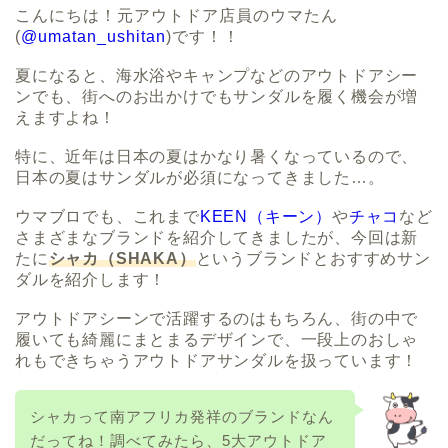
こんにちは！元アウトドア店員のウマたん
(
@umatan_ushitan
)です！！
夏になると、海水浴やキャンプなどのアウトドアシー
ンでも、街へのお出かけでもサンダルを履く機会が増
えますよね！
特に、近年は日本の夏はかなり暑くなっているので、
日本の夏はサンダルが必須になってきました…。
ウマブロでも、これまで
KEEN（キーン）
や
チャコ
など
さまざまなブランドを紹介してきましたが、今回は新
たに
シャカ（SHAKA）
というブランドとおすすめサン
ダルを紹介します！
アウトドアシーンで活躍するのはもちろん、街の中で
履いても綺麗にまとまるデザインで、一段上のおしゃ
れもできちゃうアウトドアサンダルを扱っています！
シャカって南アフリカ発祥のブランドなん
だってね！調べてみたら、5大アウトドア