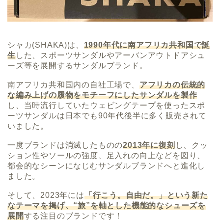
シャカ(SHAKA)は、
1990年代に南アフリカ共和国で誕
生
した、スポーツサンダルやアーバンアウトドアシュ
ーズ等を展開するサンダルブランド。
南アフリカ共和国内の自社工場で、
アフリカの伝統的
な編み上げの履物をモチーフにしたサンダルを製作
し、当時流行していたウェビングテープを使ったスポ
ーツサンダルは日本でも90年代後半に多く販売されて
いました。
一度ブランドは消滅したものの
2013年に復刻
し、クッ
ション性やソールの強度、足入れの向上などを図り、
都会的なシーンになじむサンダルブランドへと進化し
ました。
そして、2023年には
「行こう。自由だ。」という新た
なテーマを掲げ、“旅”を軸とした機能的なシューズを
展開
する注目のブランドです！