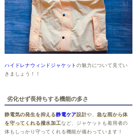
ハイドレナウィンドジャケット
の魅力について見てい
きましょう！！
劣化せず長持ちする機能の多さ
静電気の発生を抑える
静電ケア
設計
や、
急な雨から体
を守ってくれる撥水加工
など、ジャケットも着用者の
体もしっかり守ってくれる機能が備わっています！