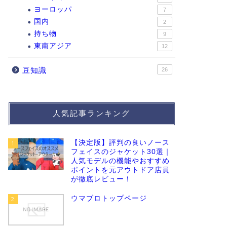
ヨーロッパ
7
国内
2
持ち物
9
東南アジア
12
豆知識
26
人気記事ランキング
【決定版】評判の良いノース
1
フェイスのジャケット30選｜
人気モデルの機能やおすすめ
ポイントを元アウトドア店員
が徹底レビュー！
ウマブロトップページ
2