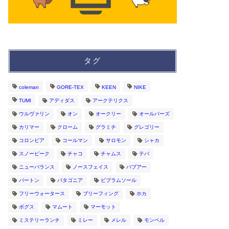
タグ
coleman
GORE-TEX
KEEN
NIKE
TUMI
アディダス
アークテリクス
ウルヴァリン
オン
オークリー
オールバーズ
カリマー
クローム
グラミチ
グレゴリー
コロンビア
コールマン
サロモン
シャカ
スノーピーク
チャコ
チャムス
テバ
ニューバランス
ノースフェイス
バブアー
バートン
パタゴニア
ビブラムソール
フリーウォータース
ブリーフィング
ホカ
ボグス
マムート
マーモット
ミステリーランチ
ミレー
メレル
モンベル