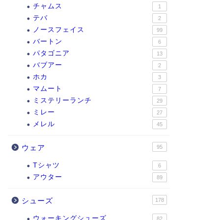
チャムス
1
テバ
2
ノースフェイス
99
バートン
6
パタゴニア
13
バブアー
2
ホカ
3
マムート
7
ミステリーランチ
29
ミレー
27
メレル
45
ウェア
95
Tシャツ
6
アウター
89
シューズ
178
ウォーキングシューズ
82