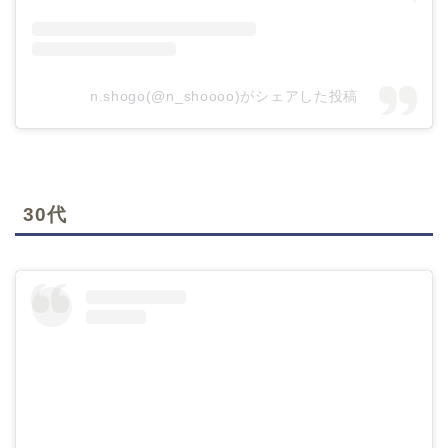
n.shogo(@n_shoooo)がシェアした投稿
30代