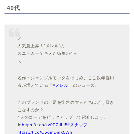
40代
／
人気急上昇！”メレル”の
スニーカーでキメた街角の4人
＼
名作・ジャングルモックをはじめ、ここ数年愛用
者が増えている「
#メレル
」のシューズ。
このブランドの一足を街角の大人たちはどう履き
こなすのか？
4人のコーデをピックアップして紹介しよう。
▶︎
https://t.co/zz0FZlILl5
#スナップ
https://t.co/O5omDmk5Wh