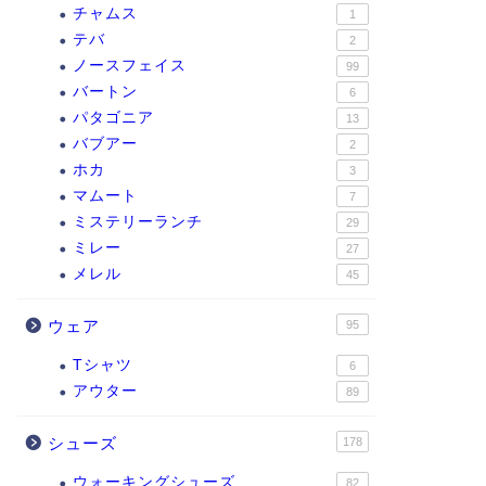
チャムス
1
テバ
2
ノースフェイス
99
バートン
6
パタゴニア
13
バブアー
2
ホカ
3
マムート
7
ミステリーランチ
29
ミレー
27
メレル
45
ウェア
95
Tシャツ
6
アウター
89
シューズ
178
ウォーキングシューズ
82