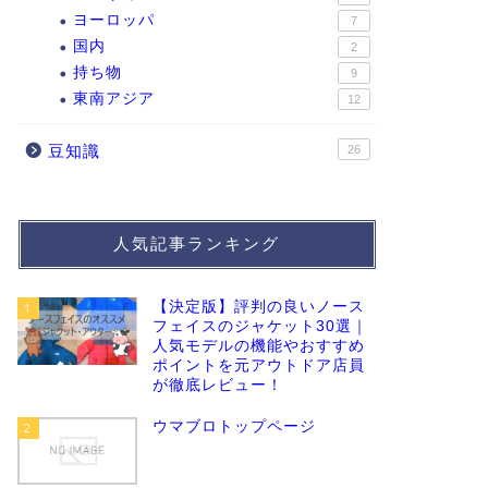
ヨーロッパ
7
国内
2
持ち物
9
東南アジア
12
豆知識
26
人気記事ランキング
【決定版】評判の良いノース
1
フェイスのジャケット30選｜
人気モデルの機能やおすすめ
ポイントを元アウトドア店員
が徹底レビュー！
ウマブロトップページ
2