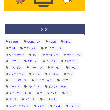
タグ
coleman
GORE-TEX
KEEN
NIKE
TUMI
アディダス
アークテリクス
ウルヴァリン
オン
オークリー
オールバーズ
カリマー
クローム
グラミチ
グレゴリー
コロンビア
コールマン
サロモン
シャカ
スノーピーク
チャコ
チャムス
テバ
ニューバランス
ノースフェイス
バブアー
バートン
パタゴニア
ビブラムソール
フリーウォータース
ブリーフィング
ホカ
ボグス
マムート
マーモット
ミステリーランチ
ミレー
メレル
モンベル