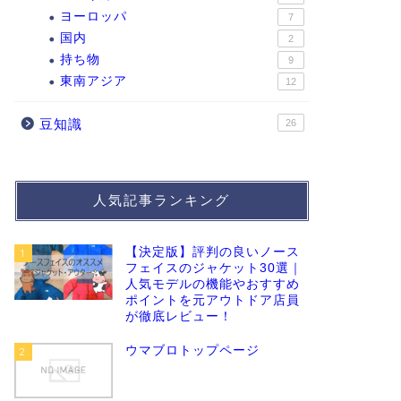
ヨーロッパ
7
国内
2
持ち物
9
東南アジア
12
豆知識
26
人気記事ランキング
【決定版】評判の良いノース
1
フェイスのジャケット30選｜
人気モデルの機能やおすすめ
ポイントを元アウトドア店員
が徹底レビュー！
ウマブロトップページ
2