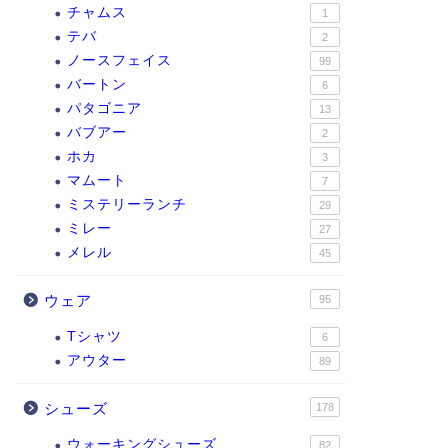
チャムス
1
テバ
2
ノースフェイス
99
バートン
6
パタゴニア
13
バブアー
2
ホカ
3
マムート
7
ミステリーランチ
29
ミレー
27
メレル
45
ウェア
95
Tシャツ
6
アウター
89
シューズ
178
ウォーキングシューズ
82