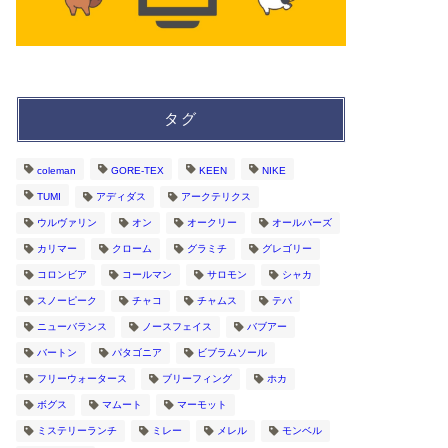
タグ
coleman
GORE-TEX
KEEN
NIKE
TUMI
アディダス
アークテリクス
ウルヴァリン
オン
オークリー
オールバーズ
カリマー
クローム
グラミチ
グレゴリー
コロンビア
コールマン
サロモン
シャカ
スノーピーク
チャコ
チャムス
テバ
ニューバランス
ノースフェイス
バブアー
バートン
パタゴニア
ビブラムソール
フリーウォータース
ブリーフィング
ホカ
ボグス
マムート
マーモット
ミステリーランチ
ミレー
メレル
モンベル